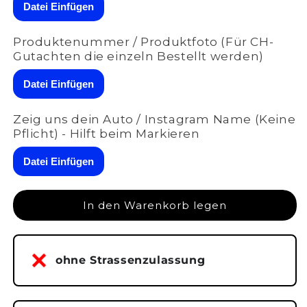
ASR
ASR
Datei Einfügen
CB2-
CB2-
Modul
Modul
Produktenummer / Produktfoto (Für CH-
für
für
Gutachten die einzeln Bestellt werden)
Audi
Audi
RS
RS
Datei Einfügen
Q3
Q3
F3
F3
|
|
Zeig uns dein Auto / Instagram Name (Keine
A-
A-
Pflicht) - Hilft beim Markieren
005-
005-
009
009
Datei Einfügen
In den Warenkorb legen
ohne Strassenzulassung