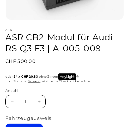
ASR
ASR CB2-Modul für Audi
RS Q3 F3 | A-005-009
Normaler
CHF 500.00
Preis
oder
24 x CHF 20.83
ohne Zinsen
Inkl. Steuern.
Versand
wird beim Checkout berechnet
Anzahl
Anzahl
Verringere
Erhöhe
die
die
Menge
Menge
Fahrzeugausweis
für
für