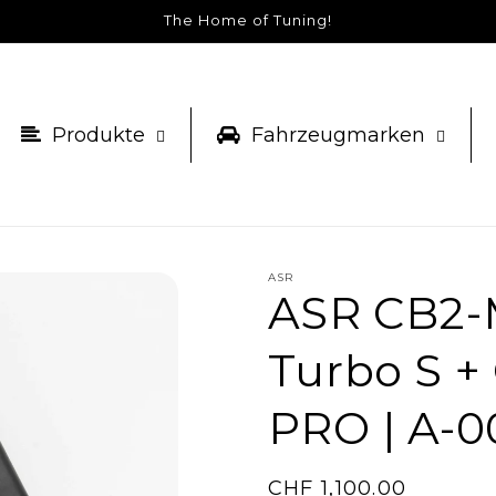
The Home of Tuning!
Produkte
Fahrzeugmarken
ASR
ASR CB2-
Turbo S + 
PRO | A-0
Normaler
CHF 1,100.00