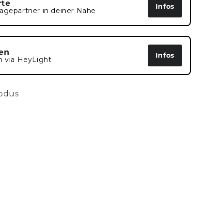
rte
Infos
agepartner in deiner Nähe
en
Infos
n via HeyLight
modus