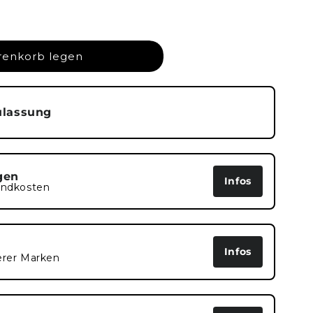
renkorb legen
ulassung
gen
Infos
andkosten
Infos
erer Marken