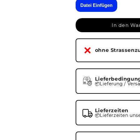
|
|
Datei Einfügen
A-
A-
005-
005-
065
065
In den Wa
ohne Strassenz
Lieferbedingun
📦Lieferung / Vers
Lieferzeiten
📦Lieferzeiten uns