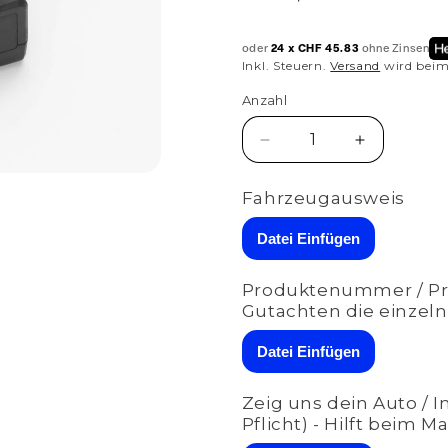
Preis
oder
24 x CHF 45.83
ohne Zinsen
Inkl. Steuern.
Versand
wird beim
Anzahl
Anzahl
Verringere
Erhöhe
die
die
Menge
Menge
Fahrzeugausweis
für
für
ASR
ASR
Datei Einfügen
CB2-
CB2-
Modul
Modul
Produktenummer / Pro
für
für
Gutachten die einzeln
Porsche
Porsche
Turbo
Turbo
Datei Einfügen
S
S
+
+
Cabriolet
Cabriolet
Zeig uns dein Auto / 
(992)
(992)
Pflicht) - Hilft beim M
PRO
PRO