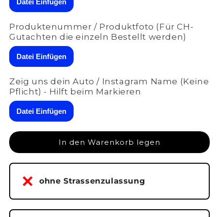
Datei Einfügen
Memorymodul
Memorymodul
LAISAFahrprofil
LAISAFahrprofil
Produktenummer / Produktfoto (Für CH-
für
für
Gutachten die einzeln Bestellt werden)
Audi
Audi
Q8
Q8
Datei Einfügen
4MA-
4MA-
028-
028-
029
029
Zeig uns dein Auto / Instagram Name (Keine
Pflicht) - Hilft beim Markieren
Datei Einfügen
In den Warenkorb legen
ohne Strassenzulassung