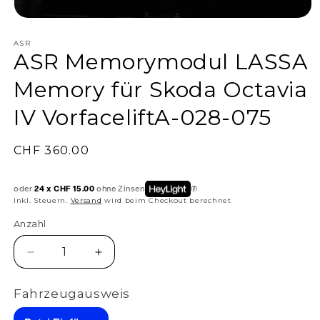
ASR
ASR Memorymodul LASSA
Memory für Skoda Octavia
IV VorfaceliftA-028-075
Normaler
CHF 360.00
Preis
oder
24 x CHF 15.00
ohne Zinsen
Inkl. Steuern.
Versand
wird beim Checkout berechnet
Anzahl
Anzahl
Verringere
Erhöhe
die
die
Menge
Menge
Fahrzeugausweis
für
für
ASR
ASR