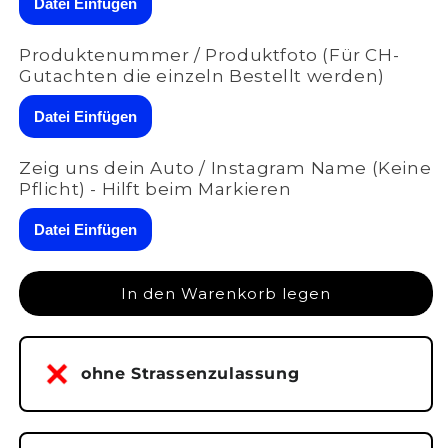
Datei Einfügen
Memorymodul
Memorymodul
LASSA
LASSA
Produktenummer / Produktfoto (Für CH-
Memory
Memory
Gutachten die einzeln Bestellt werden)
für
für
Skoda
Skoda
Datei Einfügen
Octavia
Octavia
IV
IV
VorfaceliftA-
VorfaceliftA-
Zeig uns dein Auto / Instagram Name (Keine
028-
028-
Pflicht) - Hilft beim Markieren
075
075
Datei Einfügen
In den Warenkorb legen
ohne Strassenzulassung