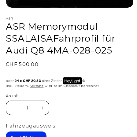
ASR
ASR Memorymodul
SSALAISAFahrprofil für
Audi Q8 4MA-028-025
Normaler
CHF 500.00
Preis
oder
24 x CHF 20.83
ohne Zinsen
Inkl. Steuern.
Versand
wird beim Checkout berechnet
Anzahl
Anzahl
Verringere
Erhöhe
die
die
Menge
Menge
Fahrzeugausweis
für
für
ASR
ASR