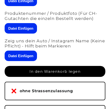
Datei Einfügen
Memorymodul
Memorymodul
SSALAISAFahrprofil
SSALAISAFahrprofil
Produktenummer / Produktfoto (Für CH-
für
für
Gutachten die einzeln Bestellt werden)
Audi
Audi
Q8
Q8
Datei Einfügen
4MA-
4MA-
028-
028-
025
025
Zeig uns dein Auto / Instagram Name (Keine
Pflicht) - Hilft beim Markieren
Datei Einfügen
In den Warenkorb legen
ohne Strassenzulassung