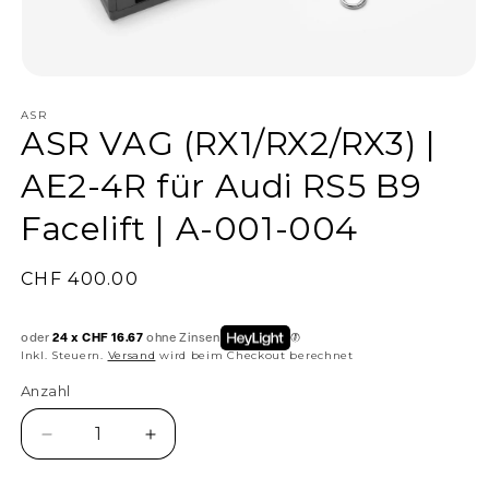
ASR
ASR VAG (RX1/RX2/RX3) |
AE2-4R für Audi RS5 B9
Facelift | A-001-004
Normaler
CHF 400.00
Preis
oder
24 x CHF 16.67
ohne Zinsen
Inkl. Steuern.
Versand
wird beim Checkout berechnet
Anzahl
Anzahl
Verringere
Erhöhe
die
die