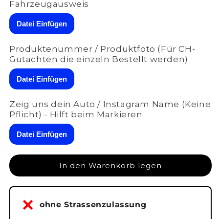
Menge
Menge
Fahrzeugausweis
für
für
ASR
ASR
Datei Einfügen
VAG
VAG
(RX1/RX2/RX3)
(RX1/RX2/RX3)
Produktenummer / Produktfoto (Für CH-
|
|
Gutachten die einzeln Bestellt werden)
AE2-
AE2-
4R
4R
Datei Einfügen
für
für
Audi
Audi
RS5
RS5
Zeig uns dein Auto / Instagram Name (Keine
B9
B9
Pflicht) - Hilft beim Markieren
Facelift
Facelift
|
|
Datei Einfügen
A-
A-
001-
001-
004
004
In den Warenkorb legen
ohne Strassenzulassung