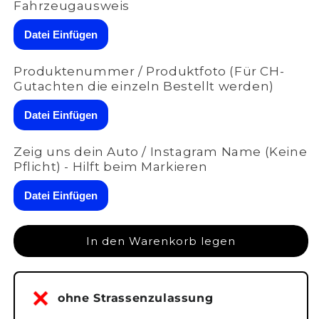
Menge
Menge
Fahrzeugausweis
für
für
ASR
ASR
Datei Einfügen
VAG
VAG
(RX1/RX2/RX3)
(RX1/RX2/RX3)
Produktenummer / Produktfoto (Für CH-
|
|
Gutachten die einzeln Bestellt werden)
BE1
BE1
für
für
Datei Einfügen
BMW
BMW
230i
230i
(G42)
(G42)
Zeig uns dein Auto / Instagram Name (Keine
|
|
Pflicht) - Hilft beim Markieren
A-
A-
001-
001-
Datei Einfügen
005
005
In den Warenkorb legen
ohne Strassenzulassung