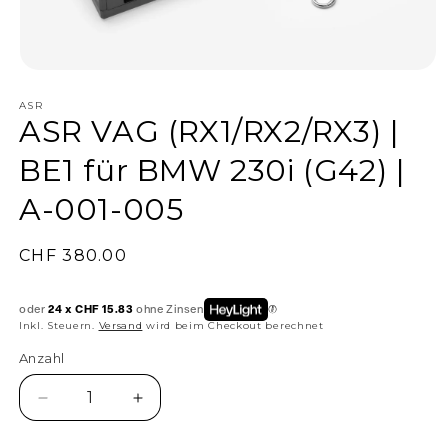
ASR
ASR VAG (RX1/RX2/RX3) |
BE1 für BMW 230i (G42) |
A-001-005
Normaler
CHF 380.00
Preis
oder
24 x CHF 15.83
ohne Zinsen
Inkl. Steuern.
Versand
wird beim Checkout berechnet
Anzahl
Anzahl
Verringere
Erhöhe
die
die