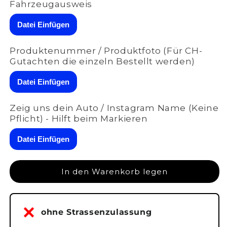
Menge
Menge
Fahrzeugausweis
für
für
ASR
ASR
Datei Einfügen
VAG
VAG
(RX1/RX2/RX3)
(RX1/RX2/RX3)
Produktenummer / Produktfoto (Für CH-
|
|
Gutachten die einzeln Bestellt werden)
für
für
Chevrolet
Chevrolet
Datei Einfügen
Corvette
Corvette
C8
C8
|
|
Zeig uns dein Auto / Instagram Name (Keine
A-
A-
Pflicht) - Hilft beim Markieren
001-
001-
033
033
Datei Einfügen
In den Warenkorb legen
ohne Strassenzulassung