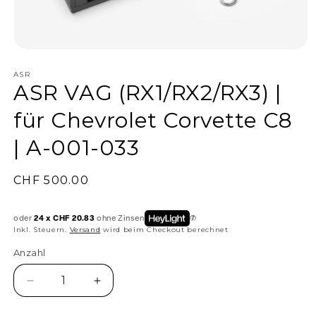
ASR
ASR VAG (RX1/RX2/RX3) |
für Chevrolet Corvette C8
| A-001-033
Normaler
CHF 500.00
Preis
oder
24 x CHF 20.83
ohne Zinsen
Inkl. Steuern.
Versand
wird beim Checkout berechnet
Anzahl
Anzahl
Verringere
Erhöhe
die
die