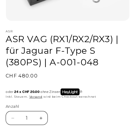
ASR
ASR VAG (RX1/RX2/RX3) |
für Jaguar F-Type S
(380PS) | A-001-048
Normaler
CHF 480.00
Preis
oder
24 x CHF 20.00
ohne Zinsen
Inkl. Steuern.
Versand
wird beim Checkout berechnet
Anzahl
Anzahl
Verringere
Erhöhe
die
die