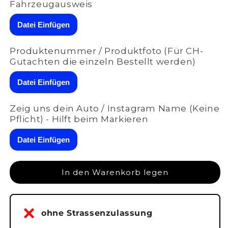
Menge
Menge
Fahrzeugausweis
für
für
ASR
ASR
Datei Einfügen
VAG
VAG
(RX1/RX2/RX3)
(RX1/RX2/RX3)
Produktenummer / Produktfoto (Für CH-
|
|
Gutachten die einzeln Bestellt werden)
für
für
Jaguar
Jaguar
Datei Einfügen
F-
F-
Type
Type
S
S
Zeig uns dein Auto / Instagram Name (Keine
(380PS)
(380PS)
Pflicht) - Hilft beim Markieren
|
|
A-
A-
Datei Einfügen
001-
001-
048
048
In den Warenkorb legen
ohne Strassenzulassung