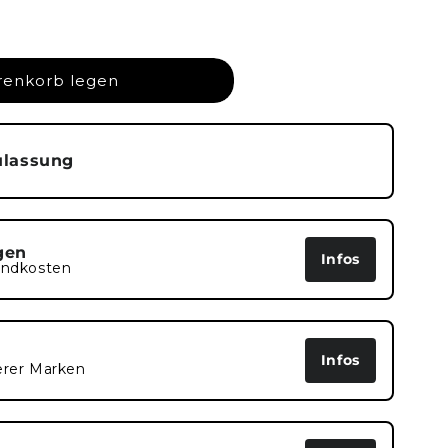
renkorb legen
ulassung
gen
Infos
andkosten
Infos
erer Marken