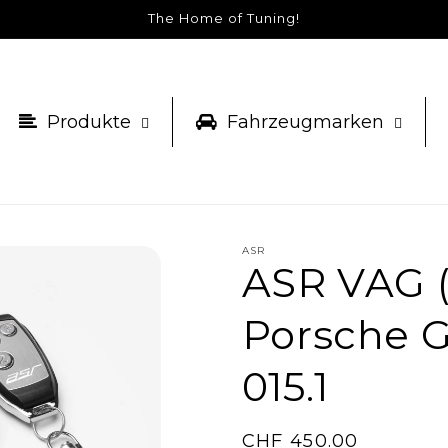
The Home of Tuning!
Produkte
Fahrzeugmarken
ASR
ASR VAG (
Porsche GT
015.1
Normaler
CHF 450.00