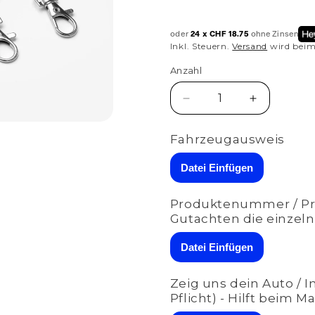
Preis
oder
24 x CHF 18.75
ohne Zinsen
Inkl. Steuern.
Versand
wird beim
Anzahl
Anzahl
Verringere
Erhöhe
die
die
Menge
Menge
Fahrzeugausweis
für
für
ASR
ASR
Datei Einfügen
VAG
VAG
(RX1/RX2/RX3)
(RX1/RX2/
Produktenummer / Pro
|
|
Gutachten die einzeln
für
für
Porsche
Porsche
Datei Einfügen
GT3
GT3
RS
RS
(992)
(992)
Zeig uns dein Auto / 
|
|
Pflicht) - Hilft beim M
A-
A-