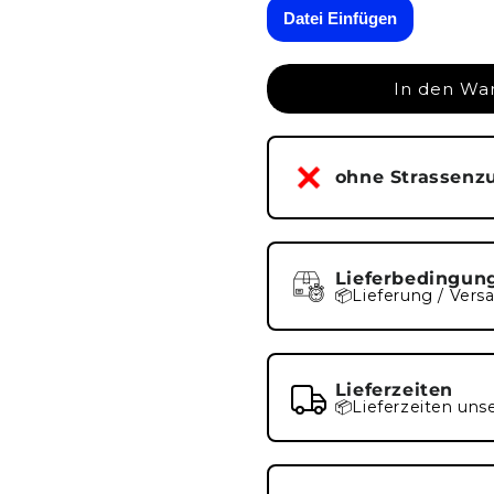
001-
001-
Datei Einfügen
015.1
015.1
In den Wa
ohne Strassenz
Lieferbedingun
📦Lieferung / Vers
Lieferzeiten
📦Lieferzeiten uns