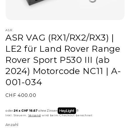
ASR
ASR VAG (RX1/RX2/RX3) |
LE2 für Land Rover Range
Rover Sport P530 III (ab
2024) Motorcode NC11 | A-
001-034
Normaler
CHF 400.00
Preis
oder
24 x CHF 16.67
ohne Zinsen
Inkl. Steuern.
Versand
wird beim Checkout berechnet
Anzahl
Anzahl