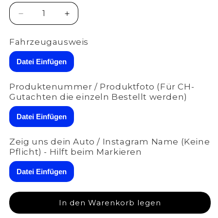
Verringere
Erhöhe
die
die
Menge
Menge
Fahrzeugausweis
für
für
ASR
ASR
Datei Einfügen
VAG
VAG
(RX1/RX2/RX3)
(RX1/RX2/RX3)
Produktenummer / Produktfoto (Für CH-
|
|
Gutachten die einzeln Bestellt werden)
LE2
LE2
für
für
Datei Einfügen
Land
Land
Rover
Rover
Range
Range
Zeig uns dein Auto / Instagram Name (Keine
Rover
Rover
Pflicht) - Hilft beim Markieren
Sport
Sport
P530
P530
Datei Einfügen
III
III
(ab
(ab
2024)
2024)
In den Warenkorb legen
Motorcode
Motorcode