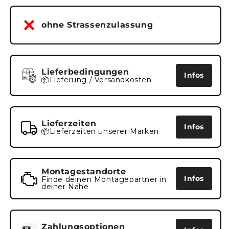
NC11
NC11
|
|
ohne Strassenzulassung
A-
A-
001-
001-
034
034
Lieferbedingungen
Infos
📦Lieferung / Versandkosten
Lieferzeiten
Infos
📦Lieferzeiten unserer Marken
Montagestandorte
Infos
Finde deinen Montagepartner in
deiner Nähe
Zahlungsoptionen