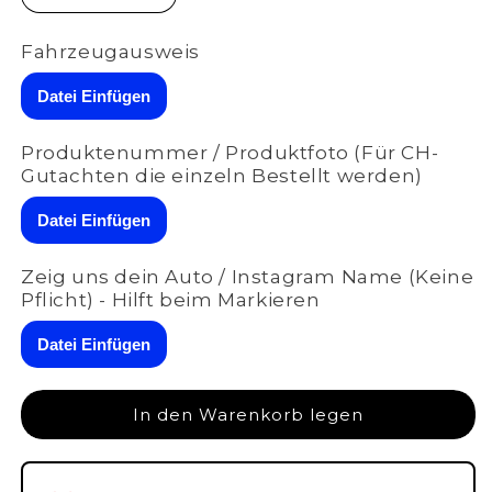
die
die
Menge
Menge
Fahrzeugausweis
für
für
ASR
ASR
Datei Einfügen
VAG
VAG
(RX1/RX2/RX3)
(RX1/RX2/RX3)
Produktenummer / Produktfoto (Für CH-
|
|
Gutachten die einzeln Bestellt werden)
ML2
ML2
für
für
Datei Einfügen
Mercedes
Mercedes
E63S
E63S
AMG
AMG
Zeig uns dein Auto / Instagram Name (Keine
(213
(213
Pflicht) - Hilft beim Markieren
/
/
238)
238)
Datei Einfügen
|
|
A-
A-
002-
002-
In den Warenkorb legen
002
002