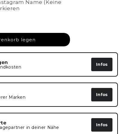
Instagram Name (Keine
arkieren
renkorb legen
gen
Infos
andkosten
Infos
erer Marken
rte
Infos
agepartner in deiner Nähe