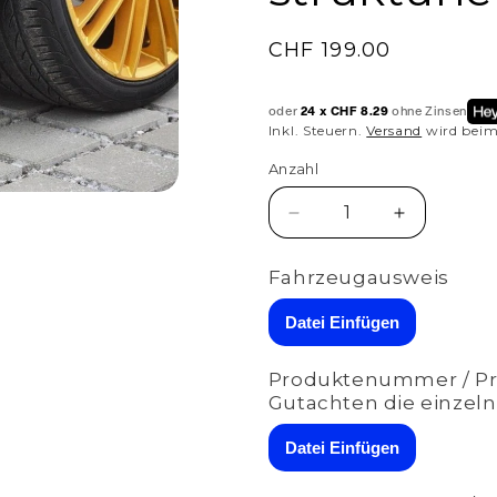
Normaler
CHF 199.00
Preis
oder
24 x CHF 8.29
ohne Zinsen
Inkl. Steuern.
Versand
wird beim
Anzahl
Anzahl
Verringere
Erhöhe
die
die
Menge
Menge
Fahrzeugausweis
für
für
Maxton
Maxton
Datei Einfügen
Design
Design
Diffusor-
Diffusor-
Produktenummer / Pro
Erweiterungen
Erweiteru
Gutachten die einzeln
für
für
Alfa
Alfa
Datei Einfügen
Romeo
Romeo
GT
GT