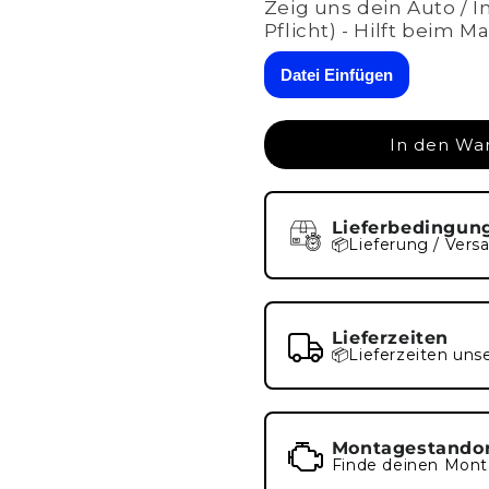
schwarz
schwarz
Zeig uns dein Auto / 
strukturiert
strukturiert
Pflicht) - Hilft beim M
Datei Einfügen
In den Wa
Lieferbedingun
📦Lieferung / Vers
Lieferzeiten
📦Lieferzeiten uns
Montagestando
Finde deinen Mont