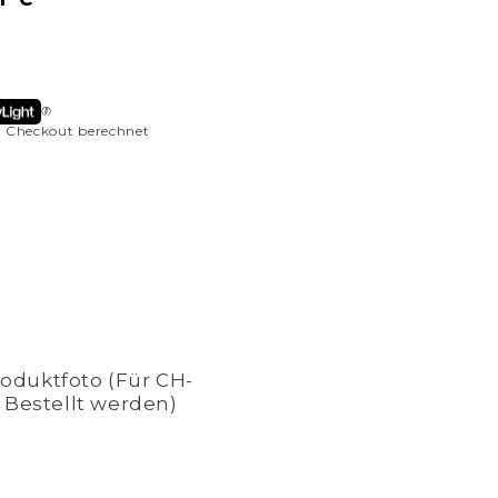
 Checkout berechnet
duktfoto (Für CH-
ngen
 Bestellt werden)