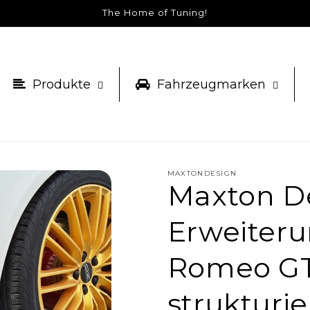
The Home of Tuning!
Produkte
Fahrzeugmarken
MAXTONDESIGN
Maxton De
Erweiteru
Romeo GT
strukturie