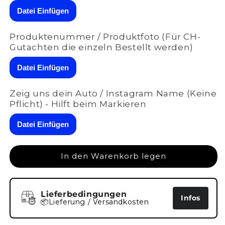
Maxton
Maxton
Datei Einfügen
Design
Design
Diffusor
Diffusor
Produktenummer / Produktfoto (Für CH-
für
für
Gutachten die einzeln Bestellt werden)
Audi
Audi
A8
A8
Datei Einfügen
D3
D3
schwarz
schwarz
strukturiert
strukturiert
Zeig uns dein Auto / Instagram Name (Keine
Pflicht) - Hilft beim Markieren
Datei Einfügen
In den Warenkorb legen
Lieferbedingungen
Infos
📦Lieferung / Versandkosten