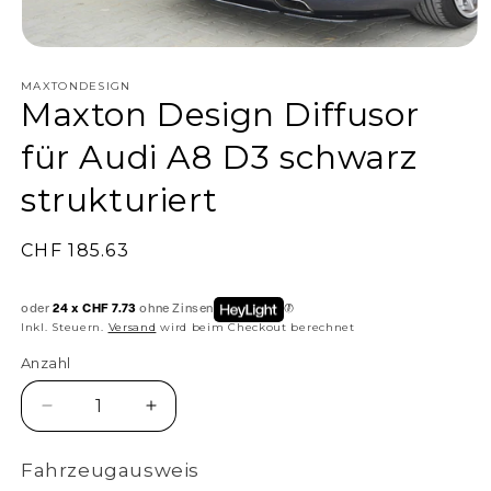
MAXTONDESIGN
Maxton Design Diffusor
für Audi A8 D3 schwarz
strukturiert
Normaler
CHF 185.63
Preis
oder
24 x CHF 7.73
ohne Zinsen
Inkl. Steuern.
Versand
wird beim Checkout berechnet
Anzahl
Anzahl
Verringere
Erhöhe
die
die
Menge
Menge
Fahrzeugausweis
für
für