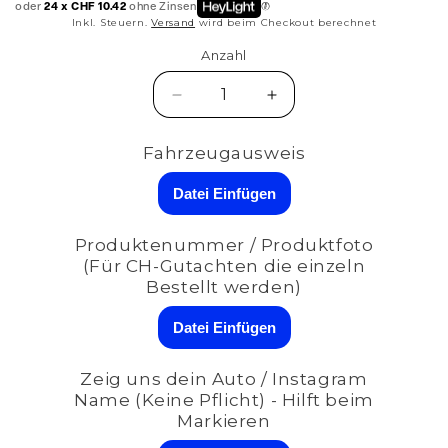
oder
24 x CHF 10.42
ohne Zinsen
Inkl. Steuern.
Versand
wird beim Checkout berechnet
Anzahl
Anzahl
Verringere
Erhöhe
die
die
Menge
Menge
Fahrzeugausweis
für
für
Maxton
Maxton
Datei Einfügen
Design
Design
Spoiler
Spoiler
Produktenummer / Produktfoto
für
für
(Für CH-Gutachten die einzeln
Audi
Audi
Bestellt werden)
8T
8T
RS5
RS5
Datei Einfügen
Facelift
Facelift
schwarz
schwarz
hochglanz
hochglanz
Zeig uns dein Auto / Instagram
Name (Keine Pflicht) - Hilft beim
Markieren